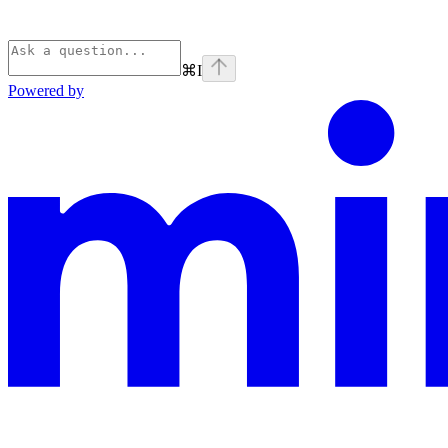
⌘
I
Powered by